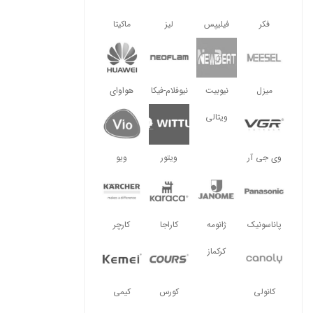
فکر
فیلیپس
لیز
ماکیتا
میزل
نیوبیت
نیوفلام-فیکا
هواوای
ویتالی
وی جی آر
ویتور
ویو
پاناسونیک
ژانومه
کاراجا
کارچر
کرکماز
کانولی
کورس
کیمی