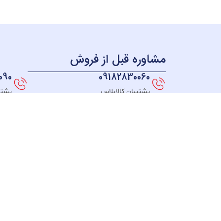
مشاوره قبل از فروش
090
09182830060
پشتیبان کالاپلاس
پشتی
همه چی بر می گرده به سال 98 ؛ زمانی که ما به این فکر
افتادیم که فروشگاهی راه اندازی کنیم که بتونیم به همه
جای ایران کالاهای خودمون رو ارائه بدیم، در نهایت
تصمیم به راه اندازی یه وبسایت فروشگاهی گرفتیم که از
همه جای کشورمون همه بتونن از کالاهامون دیدن کنن و
بتونن از تکنولوژی های روز دنیا بهره ببرن و کالاهایی
همچون بهترین جاروبرقی ها,چایساز,اسپرسو ساز,اتو پرس