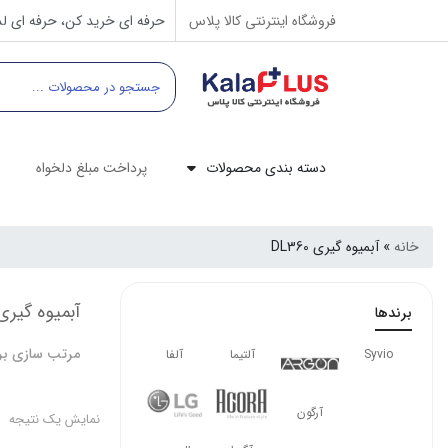
فروشگاه اینترنتی کالا پلاس
حرفه ای خرید کن، حرفه ای لذ
دسته بندی محصولات
پرداخت مبلغ دلخواه
خانه
»
آبمیوه گیری DL360
آبمیوه گیری L360
برندها
مرتب سازی بر
Syvio
آلتیما
آلفا
آرگون
نمایش یک نتیجه