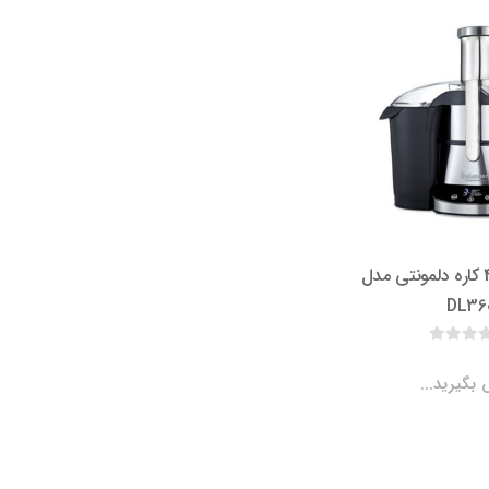
آبمیوه گیری 4 کاره دلمونتی مدل
DL36
بگیرید...