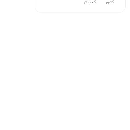
گلامور
گلدمستر