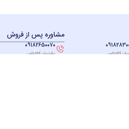
مشاوره پس از فروش
09182650070
09182830
بان کالاپلاس
پشتیبان کالاپلاس
منو
دسترسی سریع
دسته بندی
خــانه
نحوه ثبت سفارش
لوازم آشپزخانه
فروشگـاه
قوانین و مقررات
لوازم برقی خانه
مبلغ دلخواه
رسیدگی به شکایت
سیستم صوتی
درباره ما
پیگیری سفارش
بهداشت و سلام
تماس با ما
رویه مرجوعی کالا