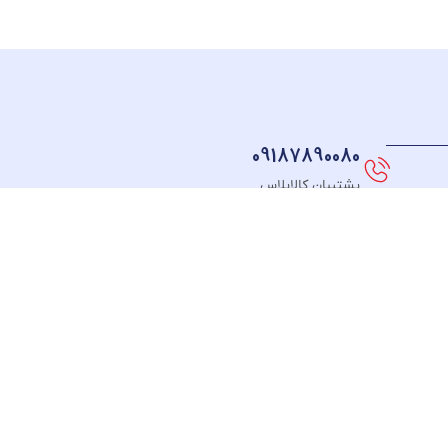
09187890080
پشتیبان کالاپلاس
نماد های اعتماد
FOLLOW US
طـرف
ت
قـرارداد