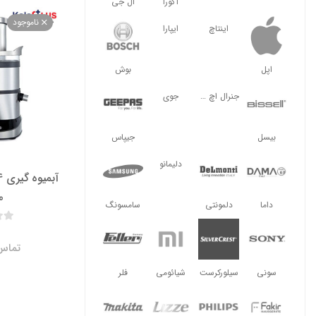
آگورا
ال جی
ناموجود
اینتاچ
ایپارا
اپل
بوش
جنرال اچ ال
جوی
بیسل
جیپاس
دلیمانو
0
داما
دلمونتی
سامسونگ
تماس 
سونی
سیلورکرست
شیائومی
فلر