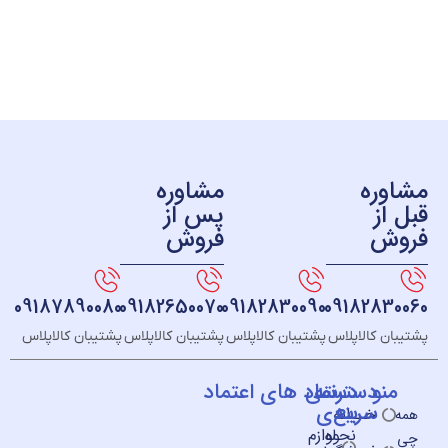
ره
مشاوره
ز
پس از
ش
فروش
09187890080
09182650070
09182830090
091828
 کالاپلاس
پشتیبان کالاپلاس
پشتیبان کالاپلاس
پشتیبان کالاپلاس
و
دسته
دسترسی
نماد های اعتماد
سریع
بندی
خــانه
نحوه
لوازم