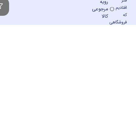
رویه
م
مرجوعی
کالا
اهی
ی
ی
ون