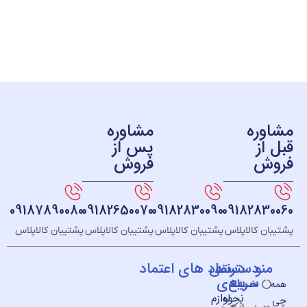
ره
مشاوره
ز
پس از
ش
فروش
09187890080
09182650070
09182830090
091828
 کالاپلاس
پشتیبان کالاپلاس
پشتیبان کالاپلاس
پشتیبان کالاپلاس
و
دسته
دسترسی
نماد های اعتماد
سریع
بندی
خــانه
نحوه
لوازم