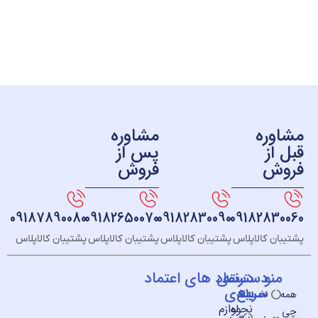
ره
مشاوره
ز
پس از
ش
فروش
09187890080
09182650070
09182830090
091828
 کالاپلاس
پشتیبان کالاپلاس
پشتیبان کالاپلاس
پشتیبان کالاپلاس
و
دسته
دسترسی
نماد های اعتماد
سریع
بندی
خــانه
نحوه
لوازم