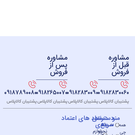
ره
مشاوره
ز
پس از
ش
فروش
09187890080
09182650070
09182830090
091828
 کالاپلاس
پشتیبان کالاپلاس
پشتیبان کالاپلاس
پشتیبان کالاپلاس
و
دسته
دسترسی
نماد های اعتماد
سریع
بندی
خــانه
نحوه
لوازم