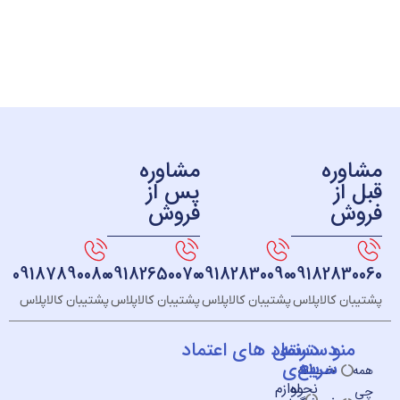
ره
مشاوره
ز
پس از
ش
فروش
09187890080
09182650070
09182830090
091828
 کالاپلاس
پشتیبان کالاپلاس
پشتیبان کالاپلاس
پشتیبان کالاپلاس
و
دسته
دسترسی
نماد های اعتماد
سریع
بندی
خــانه
نحوه
لوازم