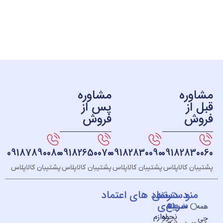
ره
مشاوره
ز
پس از
ش
فروش
09187890080
09182650070
09182830090
091828
 کالاپلاس
پشتیبان کالاپلاس
پشتیبان کالاپلاس
پشتیبان کالاپلاس
و
دسته
دسترسی
نماد های اعتماد
سریع
بندی
خــانه
نحوه
لوازم