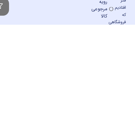
رویه
م
مرجوعی
کالا
اهی
ی
ی
ون