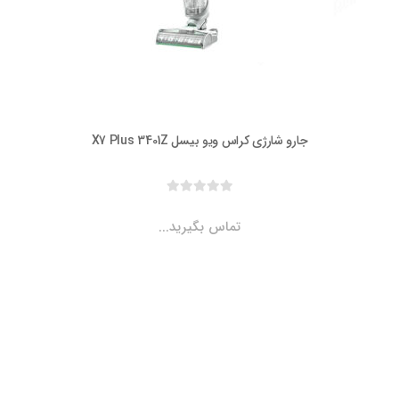
جارو شارژی کراس ویو بیسل X7 Plus 3401Z
تماس بگیرید...