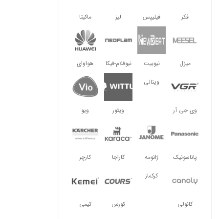
فکر
فیلیپس
لیز
ماکیتا
میزل
نیوبیت
نیوفلام-فیکا
هواوای
ویتالی
وی جی آر
ویتور
ویو
پاناسونیک
ژانومه
کاراجا
کارچر
کرکماز
کانولی
کورس
کیمی