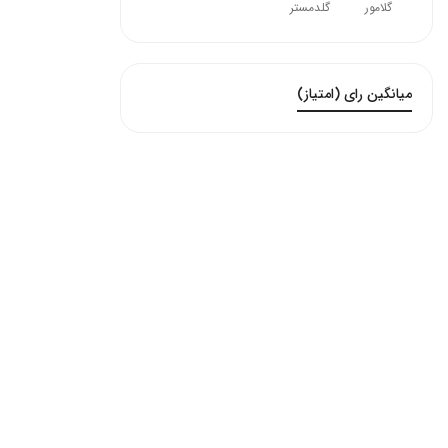
گلامور
گلدمستر
میانگین رای (امتیاز)