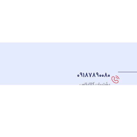
09187890080
پشتیبان کالاپلاس
نماد های اعتماد
FOLLOW US