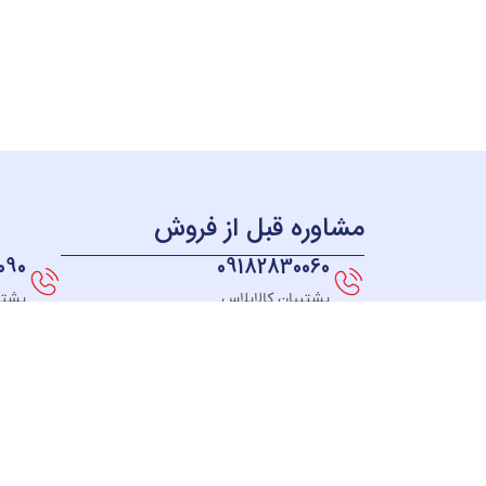
مشاوره قبل از فروش
090
09182830060
پشتیبان کالاپلاس
پشتی
همه چی بر می گرده به سال 98 ؛ زمانی که ما به این فکر
افتادیم که فروشگاهی راه اندازی کنیم که بتونیم به همه
جای ایران کالاهای خودمون رو ارائه بدیم، در نهایت