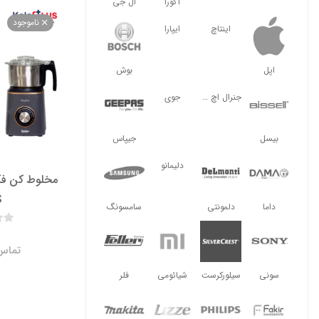
آگورا
ال جی
ناموجود
اینتاچ
ایپارا
اپل
بوش
جنرال اچ ال
جوی
بیسل
جیپاس
دلیمانو
S
داما
دلمونتی
سامسونگ
تماس 
سونی
سیلورکرست
شیائومی
فلر