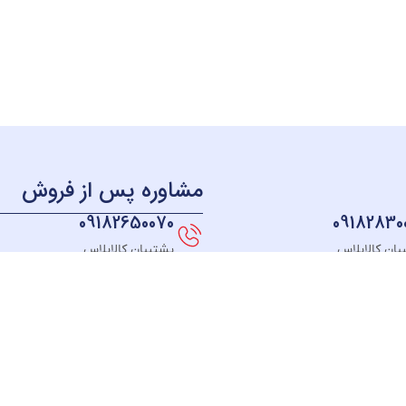
مشاوره پس از فروش
09182650070
09182830
بان کالاپلاس
پشتیبان کالاپلاس
منو
دسترسی سریع
دسته بندی
خــانه
نحوه ثبت سفارش
لوازم آشپزخانه
فروشگـاه
قوانین و مقررات
لوازم برقی خانه
مبلغ دلخواه
رسیدگی به شکایت
سیستم صوتی