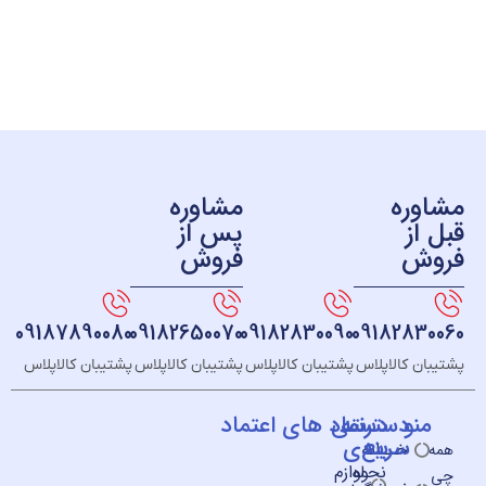
ره
مشاوره
ز
پس از
ش
فروش
09187890080
09182650070
09182830090
091828
 کالاپلاس
پشتیبان کالاپلاس
پشتیبان کالاپلاس
پشتیبان کالاپلاس
و
دسته
دسترسی
نماد های اعتماد
سریع
بندی
خــانه
نحوه
لوازم