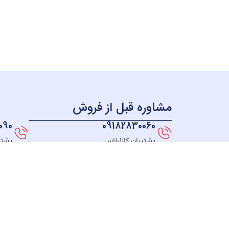
مشاوره قبل از فروش
090
09182830060
پشتیبان کالاپلاس
پشتی
همه چی بر می گرده به سال 98 ؛ زمانی که ما به این فکر
افتادیم که فروشگاهی راه اندازی کنیم که بتونیم به همه
جای ایران کالاهای خودمون رو ارائه بدیم، در نهایت