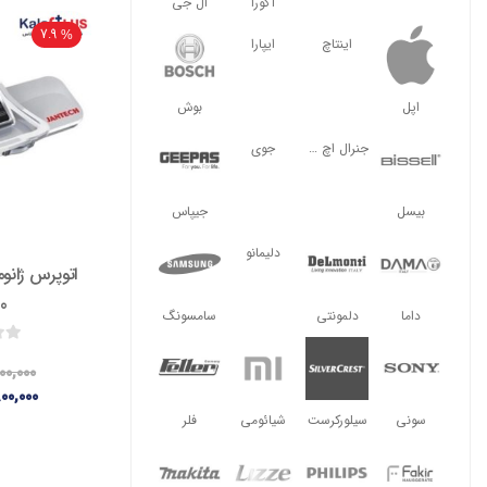
آگورا
ال جی
7.9
اینتاچ
ایپارا
اپل
بوش
جنرال اچ ال
جوی
بیسل
جیپاس
دلیمانو
0
داما
دلمونتی
سامسونگ
۰۰,۰۰۰
۰۰,۰۰۰
سونی
سیلورکرست
شیائومی
فلر