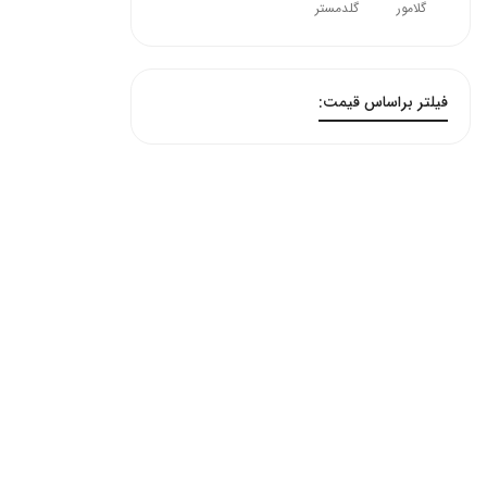
گلامور
گلدمستر
فیلتر براساس قیمت: