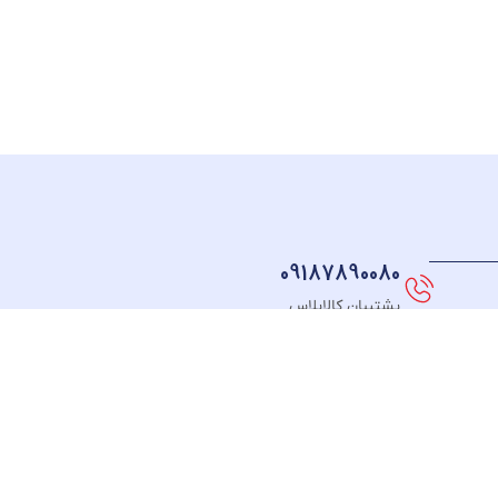
09187890080
پشتیبان کالاپلاس
نماد های اعتماد
FOLLOW US