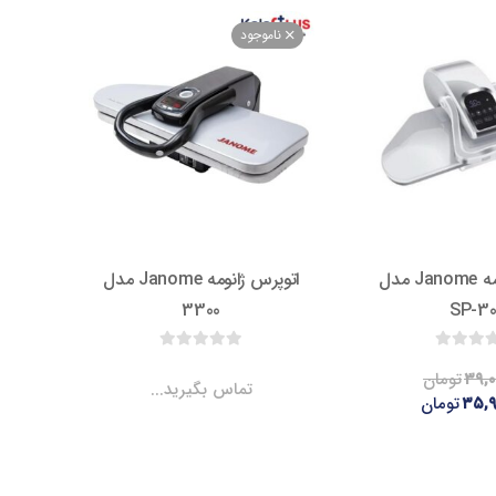
ناموجود
اتوپرس ژانومه Janome مدل
اتوپرس ژانومه Janome مدل
3300
SP-30
۳۹,۰
تومان
تماس بگیرید...
۳۵,۹
تومان