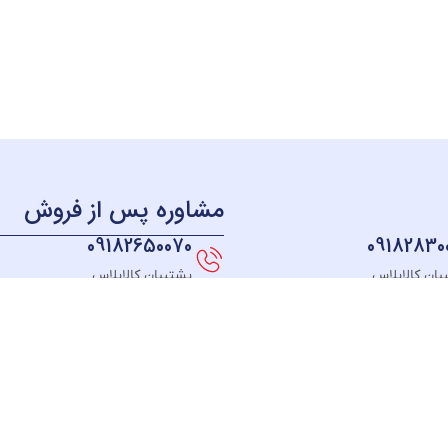
مشاوره پس از فروش
09182650070
09182830
بان کالاپلاس
پشتیبان کالاپلاس
منو
دسترسی سریع
دسته بندی
خــانه
نحوه ثبت سفارش
لوازم آشپزخانه
فروشگـاه
قوانین و مقررات
لوازم برقی خانه
مبلغ دلخواه
رسیدگی به شکایت
سیستم صوتی