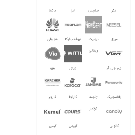
فکر
فیلیپس
لیز
ماکیتا
میزل
نیوبیت
نیوفلام-فیکا
هواوای
ویتالی
وی جی آر
ویتور
ویو
پاناسونیک
ژانومه
کاراجا
کارچر
کرکماز
کانولی
کورس
کیمی