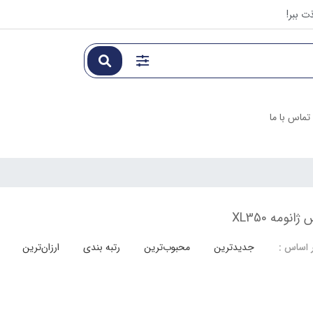
ت ببر!
تماس با ما
نومه XL350
جدیدترین
محبوب‌ترین
رتبه بندی
ارزان‌ترین
 اساس :