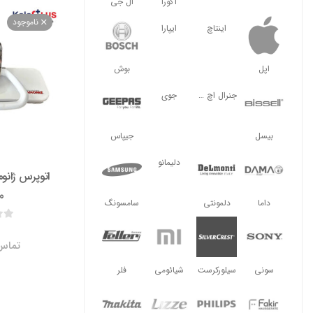
آگورا
ال جی
ناموجود
اینتاچ
ایپارا
اپل
بوش
جنرال اچ ال
جوی
بیسل
جیپاس
دلیمانو
0
داما
دلمونتی
سامسونگ
تماس 
سونی
سیلورکرست
شیائومی
فلر