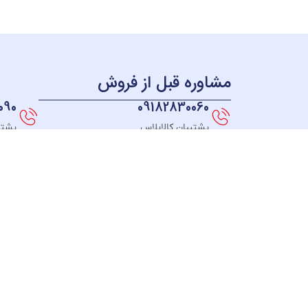
مشاوره قبل از فروش
090
09182830060
پشتیبان کالاپلاس
پشتی
همه چی بر می گرده به سال 98 ؛ زمانی که ما به این فکر
افتادیم که فروشگاهی راه اندازی کنیم که بتونیم به همه
جای ایران کالاهای خودمون رو ارائه بدیم، در نهایت
تصمیم به راه اندازی یه وبسایت فروشگاهی گرفتیم که از
همه جای کشورمون همه بتونن از کالاهامون دیدن کنن و
بتونن از تکنولوژی های روز دنیا بهره ببرن و کالاهایی
همچون بهترین جاروبرقی ها,چایساز,اسپرسو ساز,اتو پرس