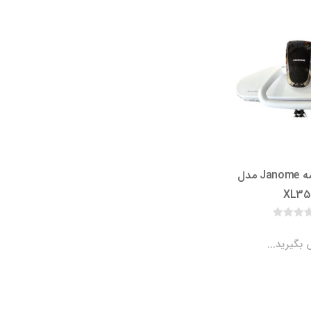
اتوپرس ژانومه Janome مدل
XL35
بگیرید...