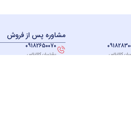
مشاوره پس از فروش
09182650070
09182830
بان کالاپلاس
پشتیبان کالاپلاس
منو
دسترسی سریع
دسته بندی
خــانه
نحوه ثبت سفارش
لوازم آشپزخانه
فروشگـاه
قوانین و مقررات
لوازم برقی خانه
مبلغ دلخواه
رسیدگی به شکایت
سیستم صوتی
درباره ما
پیگیری سفارش
بهداشت و سلام
تماس با ما
رویه مرجوعی کالا