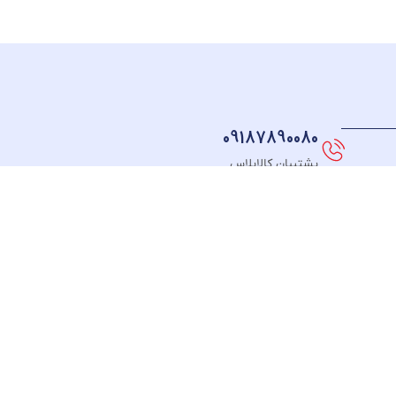
09187890080
پشتیبان کالاپلاس
نماد های اعتماد
FOLLOW US
طـرف
ت
قـرارداد