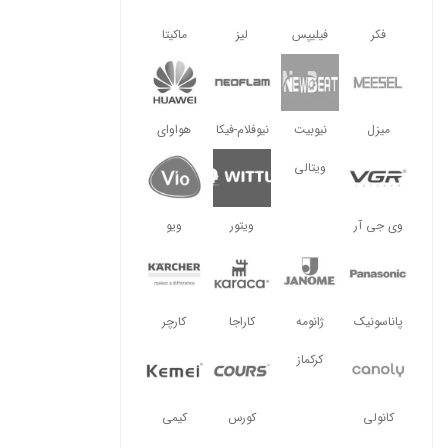
فکر
فیلیپس
لیز
ماکیتا
میزل
نیوبیت
نیوفلام-فیکا
هواوای
ویتالی
وی جی آر
ویتور
ویو
پاناسونیک
ژانومه
کاراجا
کارچر
کرکماز
کانولی
کورس
کیمی