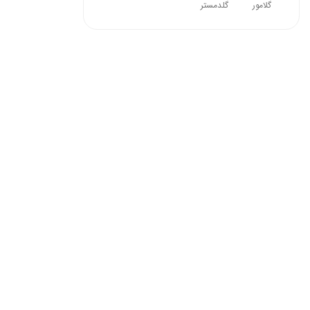
گلامور
گلدمستر