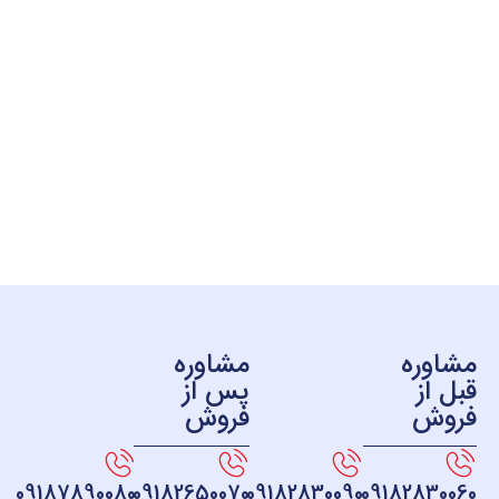
ره
مشاوره
ز
پس از
ش
فروش
09187890080
09182650070
09182830090
091828