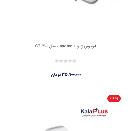
اتوپرس ژانومه Janome مدل CT-300
۳۵,۹۰۰,۰۰۰
تومان
7.