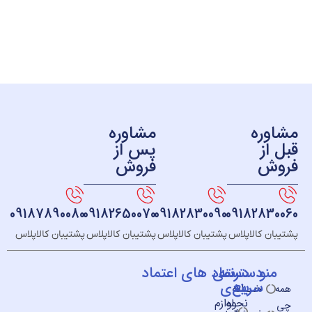
ره
مشاوره
ز
پس از
ش
فروش
09187890080
09182650070
09182830090
091828
 کالاپلاس
پشتیبان کالاپلاس
پشتیبان کالاپلاس
پشتیبان کالاپلاس
و
دسته
دسترسی
نماد های اعتماد
سریع
بندی
خــانه
نحوه
لوازم