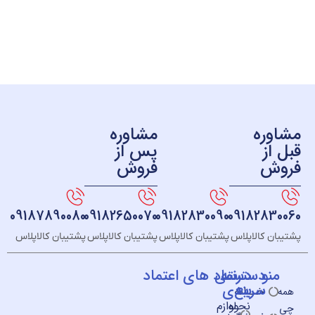
ره
مشاوره
ز
پس از
ش
فروش
09187890080
09182650070
09182830090
091828
 کالاپلاس
پشتیبان کالاپلاس
پشتیبان کالاپلاس
پشتیبان کالاپلاس
و
دسته
دسترسی
نماد های اعتماد
سریع
بندی
خــانه
نحوه
لوازم