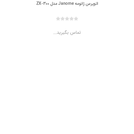
اتوپرس ژانومه Janome مدل ZX-300
تماس بگیرید...