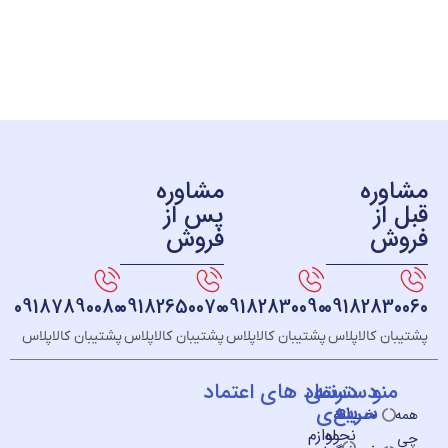
ره
مشاوره
ز
پس از
ش
فروش
09187890080
09182650070
09182830090
091828
 کالاپلاس
پشتیبان کالاپلاس
پشتیبان کالاپلاس
پشتیبان کالاپلاس
و
دسته
دسترسی
نماد های اعتماد
سریع
بندی
خــانه
نحوه
لوازم