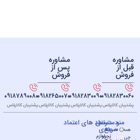
ره
مشاوره
ز
پس از
ش
فروش
09187890080
09182650070
09182830090
091828
 کالاپلاس
پشتیبان کالاپلاس
پشتیبان کالاپلاس
پشتیبان کالاپلاس
و
دسته
دسترسی
نماد های اعتماد
سریع
بندی
خــانه
نحوه
لوازم