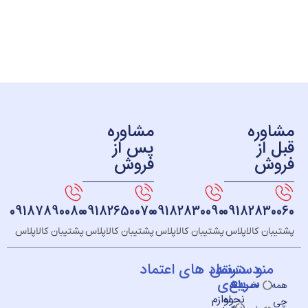
ره
مشاوره
ز
پس از
ش
فروش
09187890080
09182650070
09182830090
091828
 کالاپلاس
پشتیبان کالاپلاس
پشتیبان کالاپلاس
پشتیبان کالاپلاس
و
دسته
دسترسی
نماد های اعتماد
سریع
بندی
خــانه
نحوه
لوازم