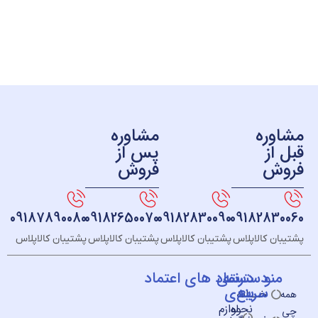
ره
مشاوره
ز
پس از
ش
فروش
09187890080
09182650070
09182830090
091828
 کالاپلاس
پشتیبان کالاپلاس
پشتیبان کالاپلاس
پشتیبان کالاپلاس
و
دسته
دسترسی
نماد های اعتماد
سریع
بندی
خــانه
نحوه
لوازم