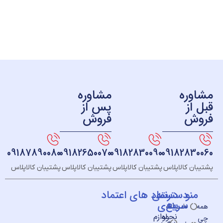
ره
مشاوره
ز
پس از
ش
فروش
09187890080
09182650070
09182830090
091828
 کالاپلاس
پشتیبان کالاپلاس
پشتیبان کالاپلاس
پشتیبان کالاپلاس
و
دسته
دسترسی
نماد های اعتماد
سریع
بندی
خــانه
نحوه
لوازم