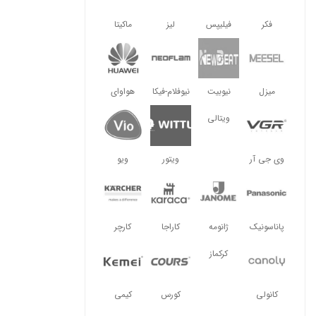
فکر
فیلیپس
لیز
ماکیتا
میزل
نیوبیت
نیوفلام-فیکا
هواوای
ویتالی
وی جی آر
ویتور
ویو
پاناسونیک
ژانومه
کاراجا
کارچر
کرکماز
کانولی
کورس
کیمی