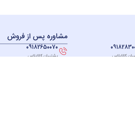
مشاوره پس از فروش
09182650070
09182830
بان کالاپلاس
پشتیبان کالاپلاس
منو
دسترسی سریع
دسته بندی
خــانه
نحوه ثبت سفارش
لوازم آشپزخانه
فروشگـاه
قوانین و مقررات
لوازم برقی خانه
مبلغ دلخواه
رسیدگی به شکایت
سیستم صوتی
درباره ما
پیگیری سفارش
بهداشت و سلام
تماس با ما
رویه مرجوعی کالا