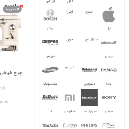
آگورا
ال جی
ناموجود
اینتاچ
ایپارا
اپل
بوش
جنرال اچ ال
جوی
بیسل
جیپاس
دلیمانو
چرخ خیاطی ژان
داما
دلمونتی
سامسونگ
تماس 
سونی
سیلورکرست
شیائومی
فلر