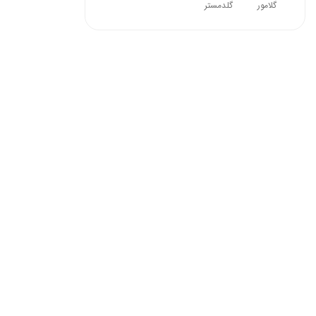
گلامور
گلدمستر