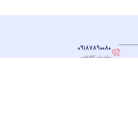
09187890080
پشتیبان کالاپلاس
نماد های اعتماد
FOLLOW US
طـرف
ت
قـرارداد