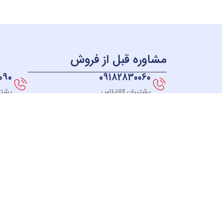
مشاوره قبل از فروش
090
09182830060
پشتیبان کالاپلاس
پشتی
همه چی بر می گرده به سال 98 ؛ زمانی که ما به این فکر
افتادیم که فروشگاهی راه اندازی کنیم که بتونیم به همه
جای ایران کالاهای خودمون رو ارائه بدیم، در نهایت
تصمیم به راه اندازی یه وبسایت فروشگاهی گرفتیم که از
همه جای کشورمون همه بتونن از کالاهامون دیدن کنن و
بتونن از تکنولوژی های روز دنیا بهره ببرن و کالاهایی
همچون بهترین جاروبرقی ها,چایساز,اسپرسو ساز,اتو پرس