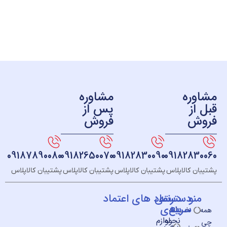
ره
مشاوره
ز
پس از
ش
فروش
09187890080
09182650070
09182830090
091828
 کالاپلاس
پشتیبان کالاپلاس
پشتیبان کالاپلاس
پشتیبان کالاپلاس
و
دسته
دسترسی
نماد های اعتماد
سریع
بندی
خــانه
نحوه
لوازم