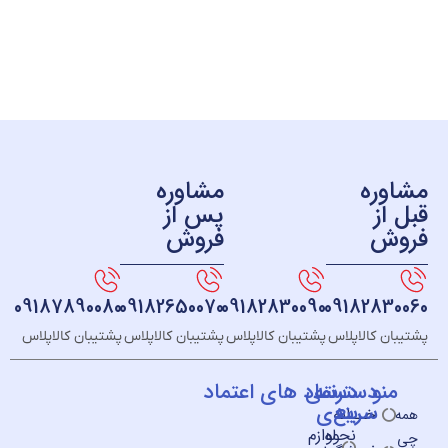
ره
مشاوره
ز
پس از
ش
فروش
09187890080
09182650070
09182830090
091828
 کالاپلاس
پشتیبان کالاپلاس
پشتیبان کالاپلاس
پشتیبان کالاپلاس
و
دسته
دسترسی
نماد های اعتماد
سریع
بندی
خــانه
نحوه
لوازم