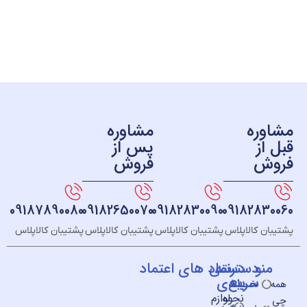
ره
مشاوره
ز
پس از
ش
فروش
09187890080
09182650070
09182830090
091828
 کالاپلاس
پشتیبان کالاپلاس
پشتیبان کالاپلاس
پشتیبان کالاپلاس
و
دسته
دسترسی
نماد های اعتماد
سریع
بندی
خــانه
نحوه
لوازم