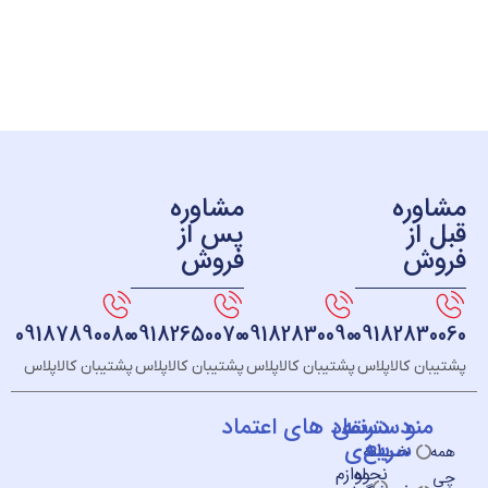
ره
مشاوره
ز
پس از
ش
فروش
09187890080
09182650070
09182830090
091828
 کالاپلاس
پشتیبان کالاپلاس
پشتیبان کالاپلاس
پشتیبان کالاپلاس
و
دسته
دسترسی
نماد های اعتماد
سریع
بندی
خــانه
نحوه
لوازم