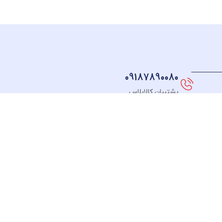
09187890080
پشتیبان کالاپلاس
نماد های اعتماد
FOLLOW US
طـرف
ت
قـرارداد