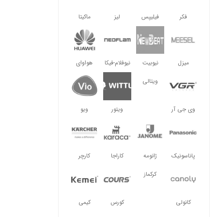
فکر
فیلیپس
لیز
ماکیتا
میزل
نیوبیت
نیوفلام-فیکا
هواوای
ویتالی
وی جی آر
ویتور
ویو
پاناسونیک
ژانومه
کاراجا
کارچر
کرکماز
کانولی
کورس
کیمی