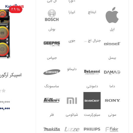
آگورا
ال جی
2.9
اینتاچ
ایپارا
اپل
بوش
جنرال اچ ال
جوی
بیسل
جیپاس
دلیمانو
اسپیکر آرگون مدل
داما
دلمونتی
سامسونگ
۰۰,۰۰۰
۰۰,۰۰۰
سونی
سیلورکرست
شیائومی
فلر