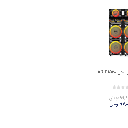
 AR-D1560
۹۹,۹
تومان
۹۷,۰
تومان