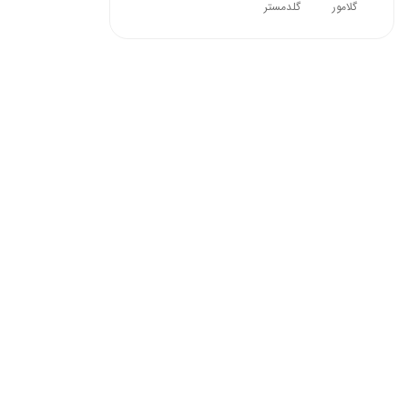
گلامور
گلدمستر