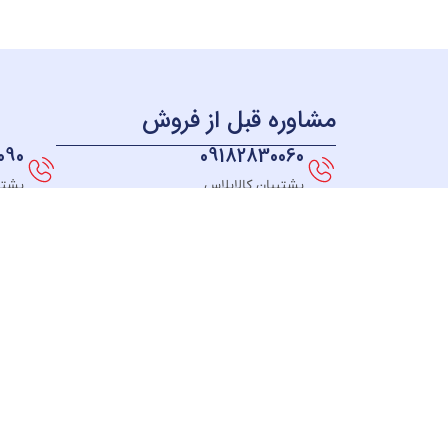
مشاوره قبل از فروش
090
09182830060
پشتیبان کالاپلاس
پشتی
همه چی بر می گرده به سال 98 ؛ زمانی که ما به این فکر
افتادیم که فروشگاهی راه اندازی کنیم که بتونیم به همه
جای ایران کالاهای خودمون رو ارائه بدیم، در نهایت
تصمیم به راه اندازی یه وبسایت فروشگاهی گرفتیم که از
همه جای کشورمون همه بتونن از کالاهامون دیدن کنن و
بتونن از تکنولوژی های روز دنیا بهره ببرن و کالاهایی
همچون بهترین جاروبرقی ها,چایساز,اسپرسو ساز,اتو پرس