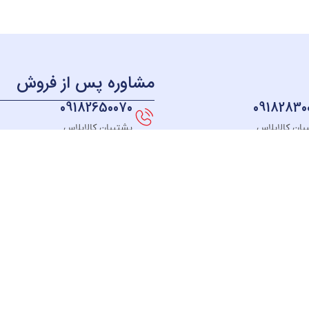
مشاوره پس از فروش
09182650070
09182830
بان کالاپلاس
پشتیبان کالاپلاس
منو
دسترسی سریع
دسته بندی
خــانه
نحوه ثبت سفارش
لوازم آشپزخانه
فروشگـاه
قوانین و مقررات
لوازم برقی خانه
مبلغ دلخواه
رسیدگی به شکایت
سیستم صوتی
درباره ما
پیگیری سفارش
بهداشت و سلام
تماس با ما
رویه مرجوعی کالا