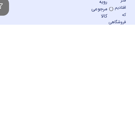
رویه
م
مرجوعی
کالا
اهی
ی
ی
ون