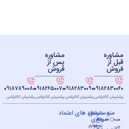
ره
مشاوره
ز
پس از
ش
فروش
09187890080
09182650070
09182830090
091828
 کالاپلاس
پشتیبان کالاپلاس
پشتیبان کالاپلاس
پشتیبان کالاپلاس
و
دسته
دسترسی
نماد های اعتماد
سریع
بندی
خــانه
نحوه
لوازم