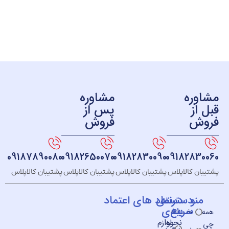
ره
مشاوره
ز
پس از
ش
فروش
09187890080
09182650070
09182830090
091828
 کالاپلاس
پشتیبان کالاپلاس
پشتیبان کالاپلاس
پشتیبان کالاپلاس
و
دسته
دسترسی
نماد های اعتماد
سریع
بندی
خــانه
نحوه
لوازم