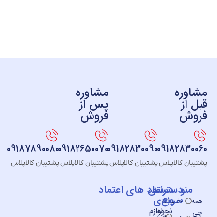
ره
مشاوره
ز
پس از
ش
فروش
09187890080
09182650070
09182830090
091828
 کالاپلاس
پشتیبان کالاپلاس
پشتیبان کالاپلاس
پشتیبان کالاپلاس
و
دسته
دسترسی
نماد های اعتماد
سریع
بندی
خــانه
نحوه
لوازم