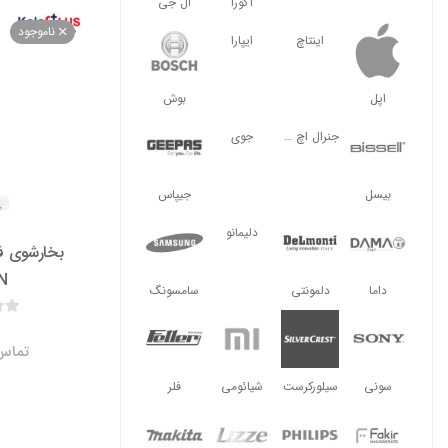
آگورا
ال جی
ناموجود
اینتاچ
ایپارا
اپل
بوش
جنرال اچ ال
جوی
بیسل
جیپاس
دلیمانو
N
داما
دلمونتی
سامسونگ
تماس 
سونی
سیلورکرست
شیائومی
فلر