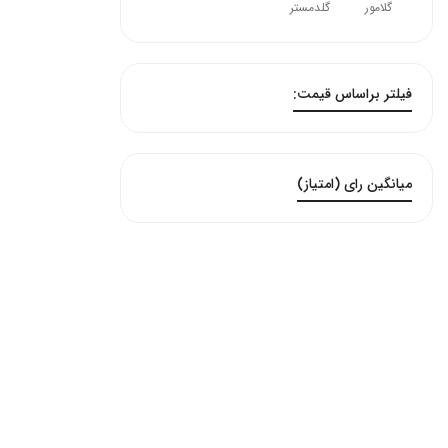
گلامور
گلدمستر
فیلتر براساس قیمت:
میانگین رای (امتیاز)