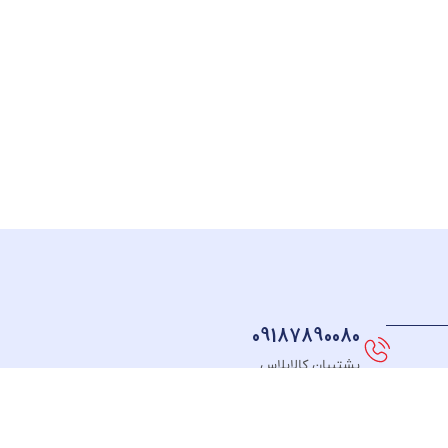
09187890080
پشتیبان کالاپلاس
نماد های اعتماد