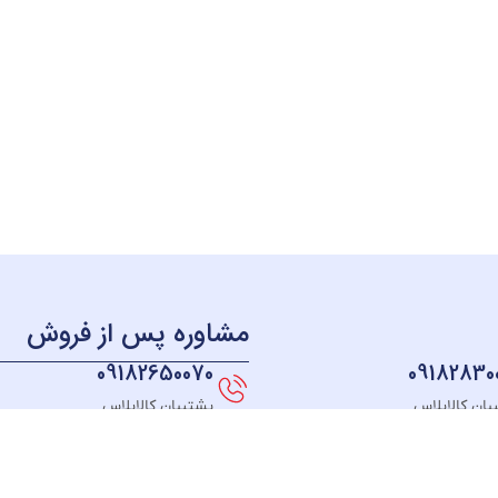
مشاوره پس از فروش
09182650070
09182830
بان کالاپلاس
پشتیبان کالاپلاس
منو
دسترسی سریع
دسته بندی
خــانه
نحوه ثبت سفارش
لوازم آشپزخانه