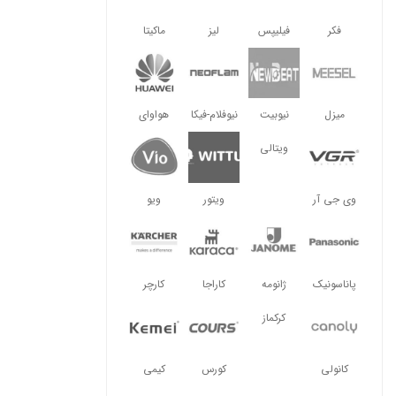
فکر
فیلیپس
لیز
ماکیتا
میزل
نیوبیت
نیوفلام-فیکا
هواوای
ویتالی
وی جی آر
ویتور
ویو
پاناسونیک
ژانومه
کاراجا
کارچر
کرکماز
کانولی
کورس
کیمی