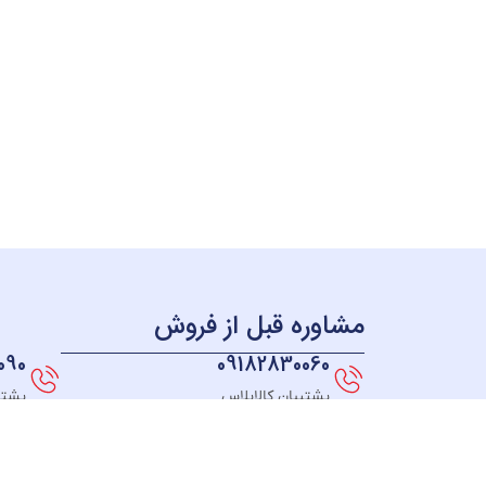
مشاوره قبل از فروش
090
09182830060
پشتیبان کالاپلاس
پشتی