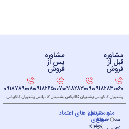
ره
مشاوره
ز
پس از
ش
فروش
09187890080
09182650070
09182830090
091828
 کالاپلاس
پشتیبان کالاپلاس
پشتیبان کالاپلاس
پشتیبان کالاپلاس
و
دسته
دسترسی
نماد های اعتماد
سریع
بندی
خــانه
نحوه
لوازم