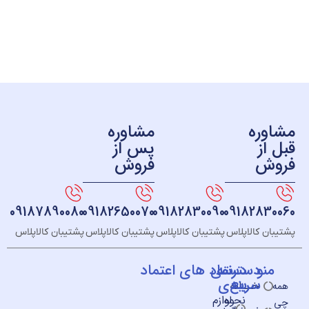
ره
مشاوره
ز
پس از
ش
فروش
09187890080
09182650070
09182830090
091828
 کالاپلاس
پشتیبان کالاپلاس
پشتیبان کالاپلاس
پشتیبان کالاپلاس
و
دسته
دسترسی
نماد های اعتماد
سریع
بندی
خــانه
نحوه
لوازم