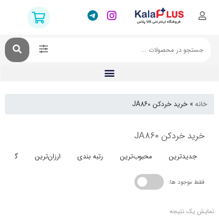
خرید خردکن JA860
ردکن JA860
دترین
محبوب‌ترین
رتبه بندی
ارزان‌ترین
گران‌ترین
جود ها:
 نتیجه