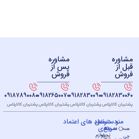
ره
مشاوره
ز
پس از
ش
فروش
09187890080
09182650070
09182830090
091828
 کالاپلاس
پشتیبان کالاپلاس
پشتیبان کالاپلاس
پشتیبان کالاپلاس
و
دسته
دسترسی
نماد های اعتماد
سریع
بندی
خــانه
نحوه
لوازم