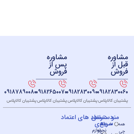
ره
مشاوره
ز
پس از
ش
فروش
09187890080
09182650070
09182830090
091828
 کالاپلاس
پشتیبان کالاپلاس
پشتیبان کالاپلاس
پشتیبان کالاپلاس
و
دسته
دسترسی
نماد های اعتماد
سریع
بندی
خــانه
نحوه
لوازم