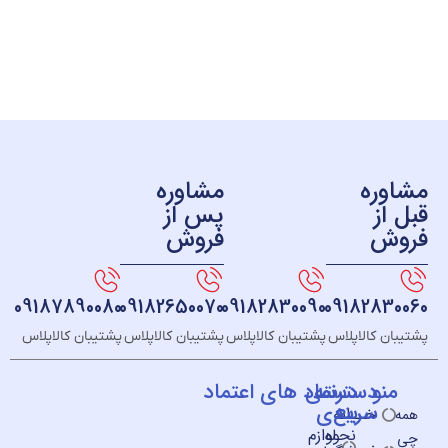
ره
مشاوره
ز
پس از
ش
فروش
09187890080
09182650070
09182830090
091828
 کالاپلاس
پشتیبان کالاپلاس
پشتیبان کالاپلاس
پشتیبان کالاپلاس
و
دسته
دسترسی
نماد های اعتماد
سریع
بندی
خــانه
نحوه
لوازم