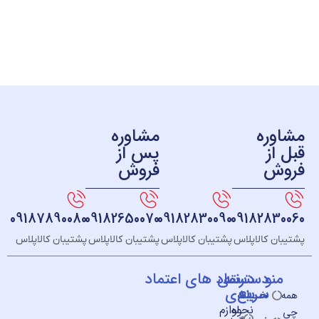
ره
مشاوره
ز
پس از
ش
فروش
09187890080
09182650070
09182830090
091828
 کالاپلاس
پشتیبان کالاپلاس
پشتیبان کالاپلاس
پشتیبان کالاپلاس
و
دسته
دسترسی
نماد های اعتماد
سریع
بندی
خــانه
نحوه
لوازم