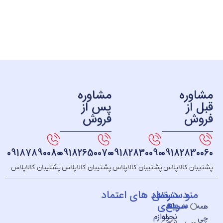
ره
مشاوره
ز
پس از
ش
فروش
09187890080
09182650070
09182830090
091828
 کالاپلاس
پشتیبان کالاپلاس
پشتیبان کالاپلاس
پشتیبان کالاپلاس
و
دسته
دسترسی
نماد های اعتماد
سریع
بندی
خــانه
نحوه
لوازم