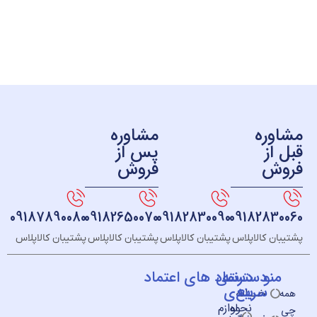
ره
مشاوره
ز
پس از
ش
فروش
09187890080
09182650070
09182830090
091828
 کالاپلاس
پشتیبان کالاپلاس
پشتیبان کالاپلاس
پشتیبان کالاپلاس
و
دسته
دسترسی
نماد های اعتماد
سریع
بندی
خــانه
نحوه
لوازم