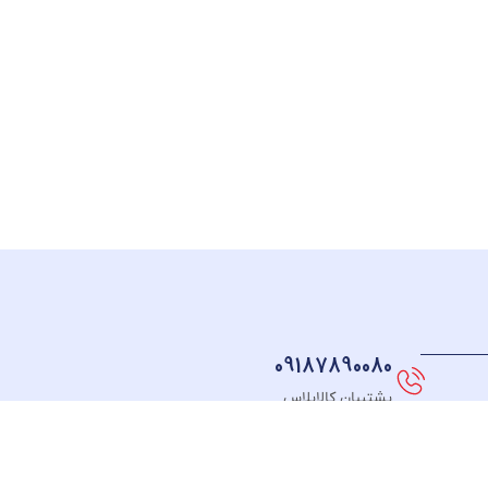
09187890080
پشتیبان کالاپلاس
نماد های اعتماد