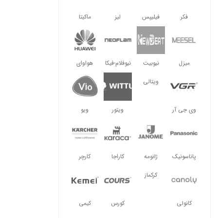
فکر
فیلیپس
لیز
ماکیتا
میزل
نیوبیت
نیوفلام-فیکا
هواوای
ویتالی
وی جی آر
ویتور
ویو
پاناسونیک
ژانومه
کاراجا
کارچر
کرکماز
کانولی
کورس
کیمی