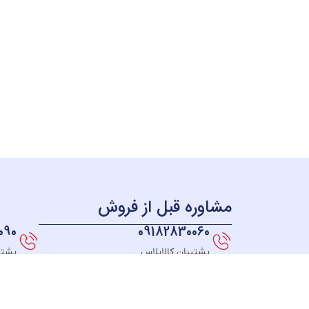
مشاوره قبل از فروش
090
09182830060
پشتیبان کالاپلاس
پشتی