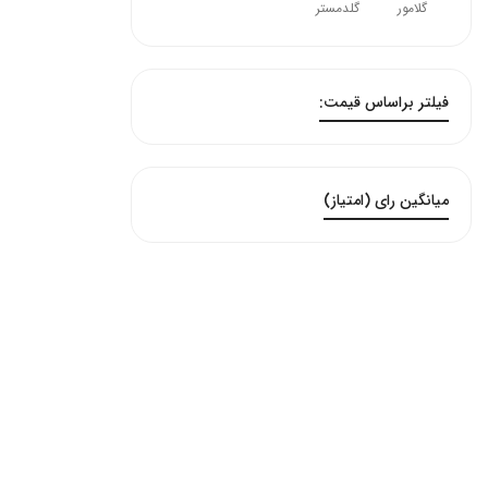
گلامور
گلدمستر
فیلتر براساس قیمت:
میانگین رای (امتیاز)