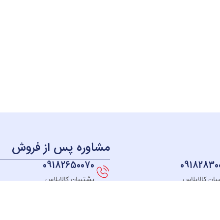
مشاوره پس از فروش
09182650070
09182830
بان کالاپلاس
پشتیبان کالاپلاس
منو
دسترسی سریع
دسته بندی
خــانه
نحوه ثبت سفارش
لوازم آشپزخانه