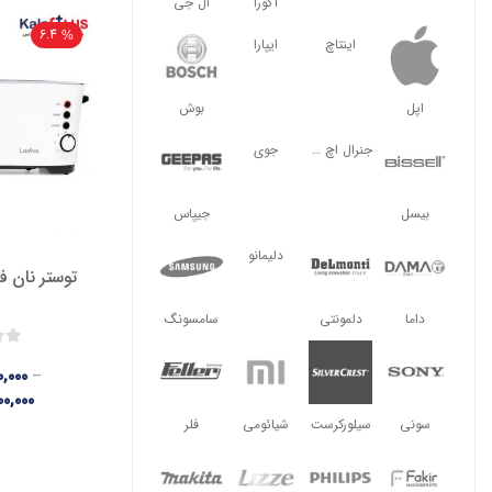
آگورا
ال جی
6.4
اینتاچ
ایپارا
اپل
بوش
جنرال اچ ال
جوی
بیسل
جیپاس
دلیمانو
توستر نان فکر 
داما
دلمونتی
سامسونگ
,۰۰۰
–
۰,۰۰۰
سونی
سیلورکرست
شیائومی
فلر