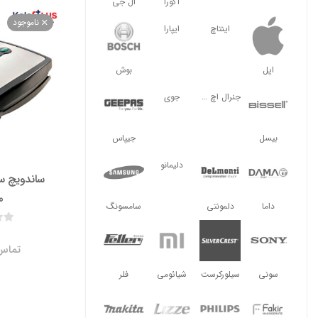
آگورا
ال جی
ناموجود
اینتاچ
ایپارا
اپل
بوش
جنرال اچ ال
جوی
بیسل
جیپاس
دلیمانو
ساندویچ سا
0
داما
دلمونتی
سامسونگ
تماس 
سونی
سیلورکرست
شیائومی
فلر