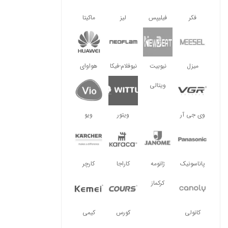
فکر
فیلیپس
لیز
ماکیتا
میزل
نیوبیت
نیوفلام-فیکا
هواوای
ویتالی
وی جی آر
ویتور
ویو
پاناسونیک
ژانومه
کاراجا
کارچر
کرکماز
کانولی
کورس
کیمی