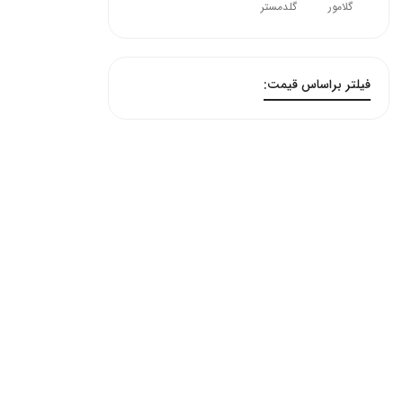
گلامور
گلدمستر
فیلتر براساس قیمت: