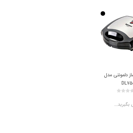
ز دلمونتی مدل
DL75
بگیرید...