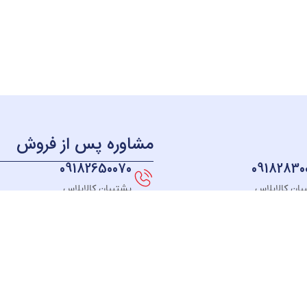
مشاوره پس از فروش
09182650070
09182830
بان کالاپلاس
پشتیبان کالاپلاس
منو
دسترسی سریع
دسته بندی
خــانه
نحوه ثبت سفارش
لوازم آشپزخانه
فروشگـاه
قوانین و مقررات
لوازم برقی خانه
مبلغ دلخواه
رسیدگی به شکایت
سیستم صوتی