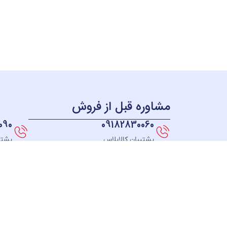
مشاوره قبل از فروش
090
09182830060
پشتیبان کالاپلاس
پشتی
همه چی بر می گرده به سال 98 ؛ زمانی که ما به این فکر
افتادیم که فروشگاهی راه اندازی کنیم که بتونیم به همه
جای ایران کالاهای خودمون رو ارائه بدیم، در نهایت