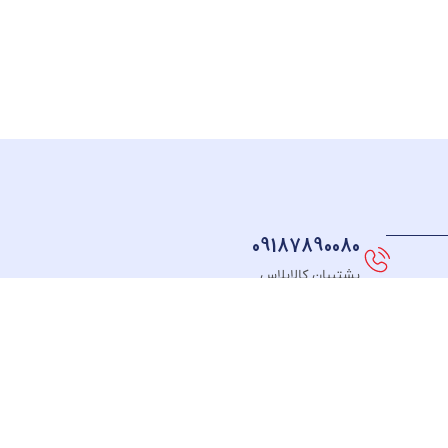
09187890080
پشتیبان کالاپلاس
نماد های اعتماد
FOLLOW US