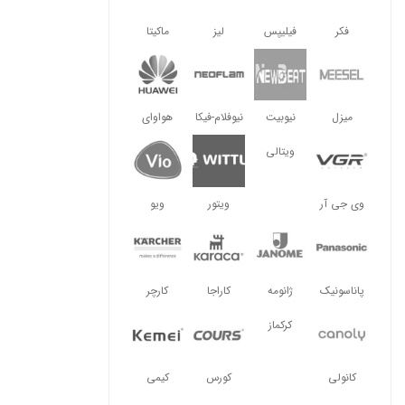
فکر
فیلیپس
لیز
ماکیتا
میزل
نیوبیت
نیوفلام-فیکا
هواوای
ویتالی
وی جی آر
ویتور
ویو
پاناسونیک
ژانومه
کاراجا
کارچر
کرکماز
کانولی
کورس
کیمی