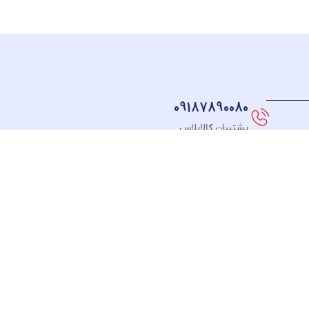
09187890080
پشتیبان کالاپلاس
نماد های اعتماد
FOLLOW US
طـرف
ت
قـرارداد