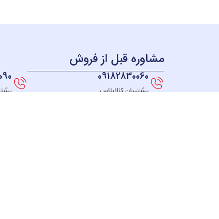
مشاوره قبل از فروش
090
09182830060
پشتیبان کالاپلاس
پشتی
همه چی بر می گرده به سال 98 ؛ زمانی که ما به این فکر
افتادیم که فروشگاهی راه اندازی کنیم که بتونیم به همه
جای ایران کالاهای خودمون رو ارائه بدیم، در نهایت
تصمیم به راه اندازی یه وبسایت فروشگاهی گرفتیم که از
همه جای کشورمون همه بتونن از کالاهامون دیدن کنن و
بتونن از تکنولوژی های روز دنیا بهره ببرن و کالاهایی
همچون بهترین جاروبرقی ها,چایساز,اسپرسو ساز,اتو پرس