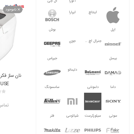
آگورا
ال جی
ناموجود
اینتاچ
ایپارا
اپل
بوش
جنرال اچ ال
جوی
بیسل
جیپاس
دلیمانو
نان ساز فک
OUSE
داما
دلمونتی
سامسونگ
تماس 
سونی
سیلورکرست
شیائومی
فلر