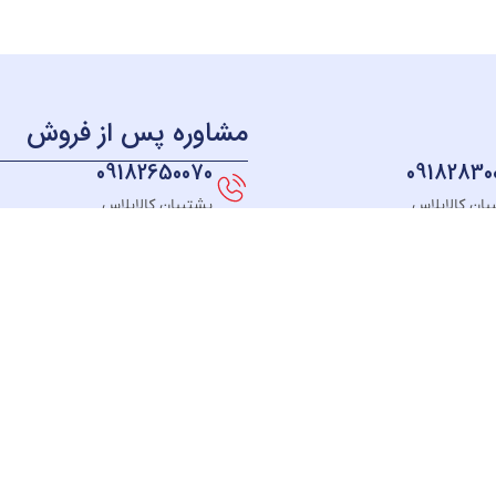
مشاوره پس از فروش
09182650070
09182830
بان کالاپلاس
پشتیبان کالاپلاس
منو
دسترسی سریع
دسته بندی
خــانه
نحوه ثبت سفارش
لوازم آشپزخانه
فروشگـاه
قوانین و مقررات
لوازم برقی خانه
مبلغ دلخواه
رسیدگی به شکایت
سیستم صوتی
درباره ما
پیگیری سفارش
بهداشت و سلام
تماس با ما
رویه مرجوعی کالا