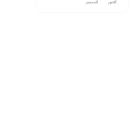
گلامور
گلدمستر