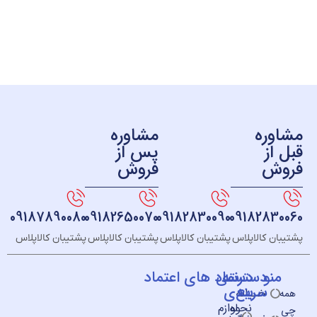
ره
مشاوره
ز
پس از
ش
فروش
09187890080
09182650070
09182830090
091828
 کالاپلاس
پشتیبان کالاپلاس
پشتیبان کالاپلاس
پشتیبان کالاپلاس
و
دسته
دسترسی
نماد های اعتماد
سریع
بندی
خــانه
نحوه
لوازم