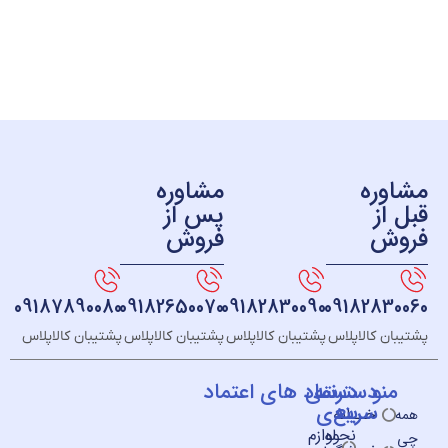
ره
مشاوره
ز
پس از
ش
فروش
09187890080
09182650070
09182830090
091828
 کالاپلاس
پشتیبان کالاپلاس
پشتیبان کالاپلاس
پشتیبان کالاپلاس
و
دسته
دسترسی
نماد های اعتماد
سریع
بندی
خــانه
نحوه
لوازم