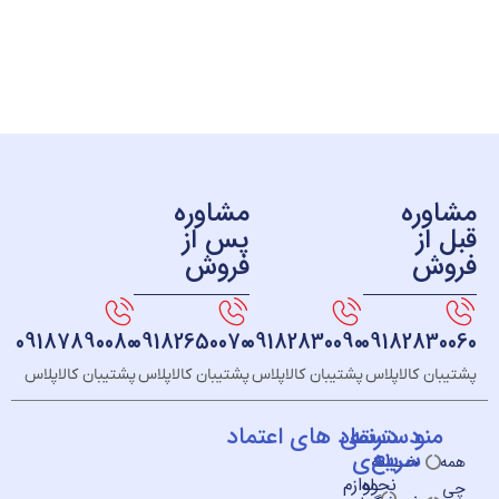
ره
مشاوره
ز
پس از
ش
فروش
09187890080
09182650070
09182830090
091828
 کالاپلاس
پشتیبان کالاپلاس
پشتیبان کالاپلاس
پشتیبان کالاپلاس
و
دسته
دسترسی
نماد های اعتماد
سریع
بندی
خــانه
نحوه
لوازم