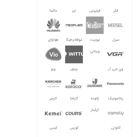
فکر
فیلیپس
لیز
ماکیتا
میزل
نیوبیت
نیوفلام-فیکا
هواوای
ویتالی
وی جی آر
ویتور
ویو
پاناسونیک
ژانومه
کاراجا
کارچر
کرکماز
کانولی
کورس
کیمی