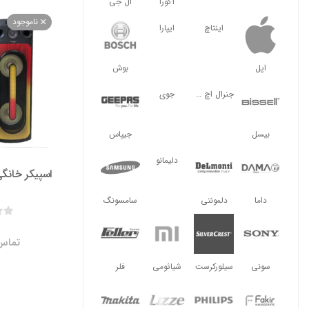
آگورا
ال جی
ناموجود
اینتاچ
ایپارا
اپل
بوش
جنرال اچ ال
جوی
بیسل
جیپاس
دلیمانو
داما
دلمونتی
سامسونگ
تماس 
سونی
سیلورکرست
شیائومی
فلر