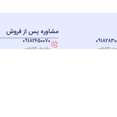
مشاوره پس از فروش
09182650070
09182830
بان کالاپلاس
پشتیبان کالاپلاس
منو
دسترسی سریع
دسته بندی
خــانه
نحوه ثبت سفارش
لوازم آشپزخانه
فروشگـاه
قوانین و مقررات
لوازم برقی خانه
مبلغ دلخواه
رسیدگی به شکایت
سیستم صوتی
درباره ما
پیگیری سفارش
بهداشت و سلام
تماس با ما
رویه مرجوعی کالا