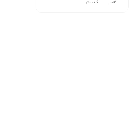
گلامور
گلدمستر