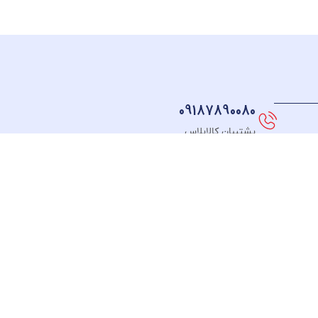
09187890080
پشتیبان کالاپلاس
نماد های اعتماد
FOLLOW US
طـرف
ت
قـرارداد