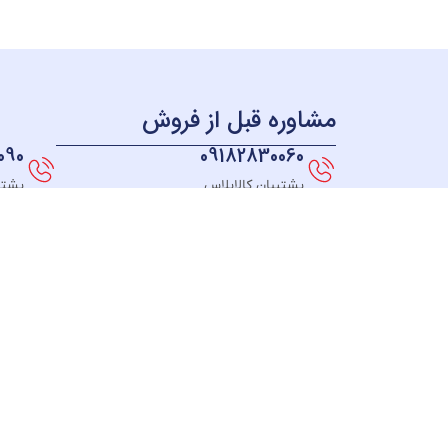
مشاوره قبل از فروش
090
09182830060
پشتیبان کالاپلاس
پشتی
همه چی بر می گرده به سال 98 ؛ زمانی که ما به این فکر
افتادیم که فروشگاهی راه اندازی کنیم که بتونیم به همه
جای ایران کالاهای خودمون رو ارائه بدیم، در نهایت
تصمیم به راه اندازی یه وبسایت فروشگاهی گرفتیم که از
همه جای کشورمون همه بتونن از کالاهامون دیدن کنن و
بتونن از تکنولوژی های روز دنیا بهره ببرن و کالاهایی
همچون بهترین جاروبرقی ها,چایساز,اسپرسو ساز,اتو پرس