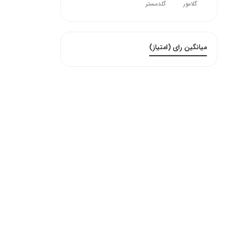
گلامور
گلدمستر
میانگین رای (امتیاز)