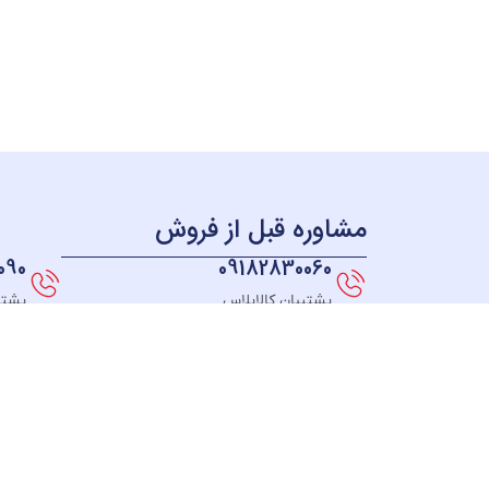
مشاوره قبل از فروش
090
09182830060
پشتیبان کالاپلاس
پشتی
همه چی بر می گرده به سال 98 ؛ زمانی که ما به این فکر
افتادیم که فروشگاهی راه اندازی کنیم که بتونیم به همه
جای ایران کالاهای خودمون رو ارائه بدیم، در نهایت