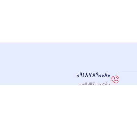
09187890080
پشتیبان کالاپلاس
نماد های اعتماد
FOLLOW US