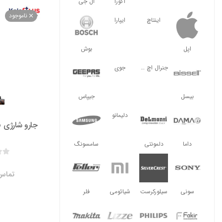
آگورا
ال جی
ناموجود
اینتاچ
ایپارا
اپل
بوش
جنرال اچ ال
جوی
بیسل
جیپاس
دلیمانو
جارو شارژی فکر 
داما
دلمونتی
سامسونگ
تماس 
سونی
سیلورکرست
شیائومی
فلر