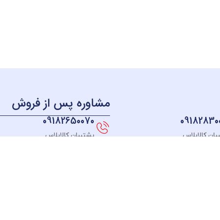
مشاوره پس از فروش
09182650070
09182830
بان کالاپلاس
پشتیبان کالاپلاس
منو
دسترسی سریع
دسته بندی
خــانه
نحوه ثبت سفارش
لوازم آشپزخانه
فروشگـاه
قوانین و مقررات
لوازم برقی خانه
مبلغ دلخواه
رسیدگی به شکایت
سیستم صوتی