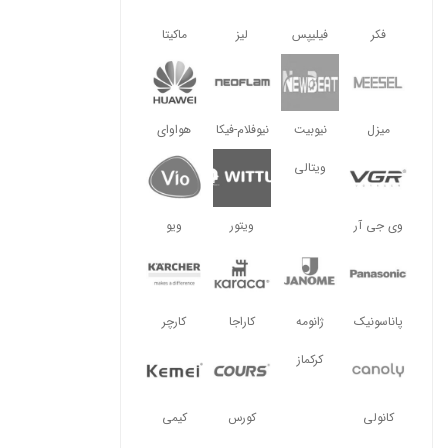
فکر
فیلیپس
لیز
ماکیتا
میزل
نیوبیت
نیوفلام-فیکا
هواوای
ویتالی
وی جی آر
ویتور
ویو
پاناسونیک
ژانومه
کاراجا
کارچر
کرکماز
کانولی
کورس
کیمی