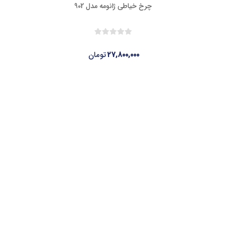
چرخ خیاطی ژانومه مدل 902
۲۷,۸۰۰,۰۰۰
تومان