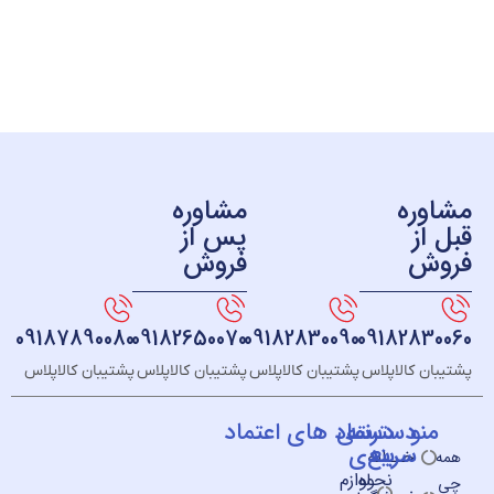
ره
مشاوره
ز
پس از
ش
فروش
09187890080
09182650070
09182830090
091828
 کالاپلاس
پشتیبان کالاپلاس
پشتیبان کالاپلاس
پشتیبان کالاپلاس
و
دسته
دسترسی
نماد های اعتماد
سریع
بندی
خــانه
نحوه
لوازم