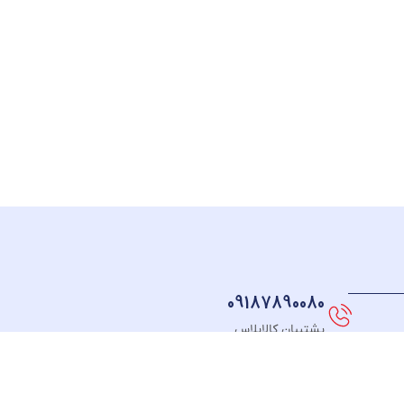
09187890080
پشتیبان کالاپلاس
نماد های اعتماد