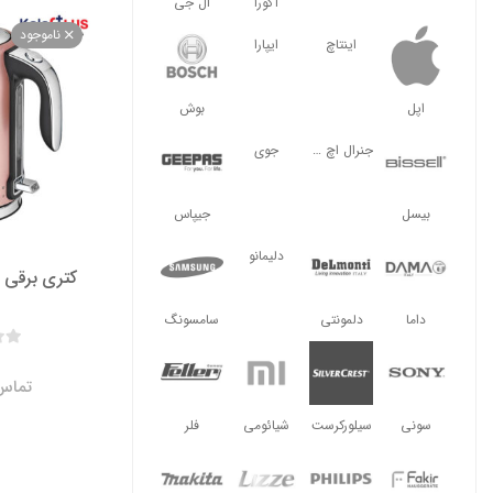
آگورا
ال جی
ناموجود
اینتاچ
ایپارا
اپل
بوش
جنرال اچ ال
جوی
بیسل
جیپاس
دلیمانو
کتری برقی فکر
داما
دلمونتی
سامسونگ
تماس 
سونی
سیلورکرست
شیائومی
فلر