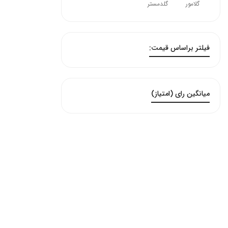
گلامور
گلدمستر
فیلتر براساس قیمت:
میانگین رای (امتیاز)