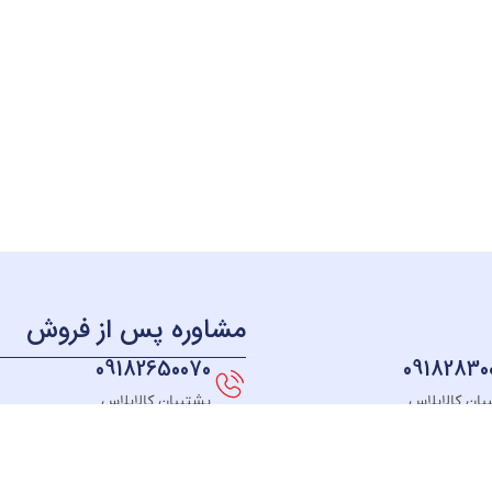
مشاوره پس از فروش
09182650070
09182830
بان کالاپلاس
پشتیبان کالاپلاس
منو
دسترسی سریع
دسته بندی
خــانه
نحوه ثبت سفارش
لوازم آشپزخانه