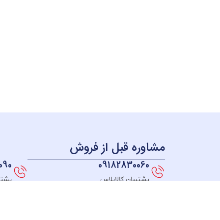
مشاوره قبل از فروش
090
09182830060
پشتیبان کالاپلاس
پشتی