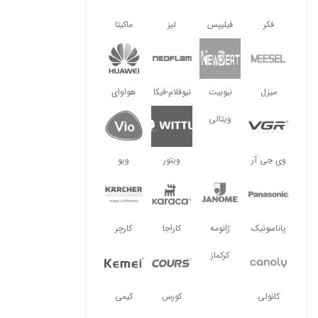
فکر
فیلیپس
لیز
ماکیتا
میزل
نیوبیت
نیوفلام-فیکا
هواوای
ویتالی
وی جی آر
ویتور
ویو
پاناسونیک
ژانومه
کاراجا
کارچر
کرکماز
کانولی
کورس
کیمی